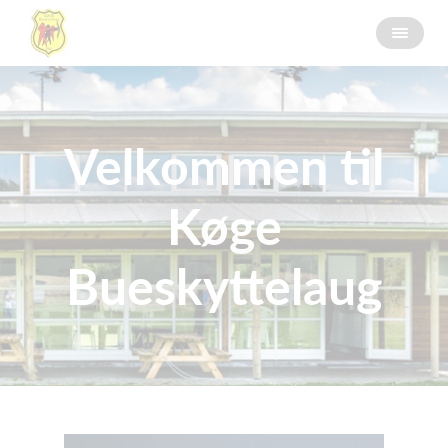
Velkommen til
Køge
Bueskyttelaug