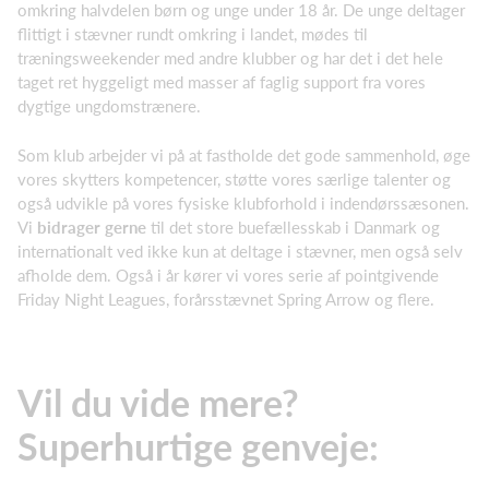
omkring halvdelen børn og unge under 18 år. De unge deltager
flittigt i stævner rundt omkring i landet, mødes til
træningsweekender med andre klubber og har det i det hele
taget ret hyggeligt med masser af faglig support fra vores
dygtige ungdomstrænere.
Som klub arbejder vi på at fastholde det gode sammenhold, øge
vores skytters kompetencer, støtte vores særlige talenter og
også udvikle på vores fysiske klubforhold i indendørssæsonen.
Vi
bidrager gerne
til det store buefællesskab i Danmark og
internationalt ved ikke kun at deltage i stævner, men også selv
afholde dem. Også i år kører vi vores serie af pointgivende
Friday Night Leagues, forårsstævnet Spring Arrow og flere.
Vil du vide mere?
Superhurtige genveje: