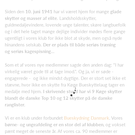
Siden den
10. juni 1941
har vi været hjem for mange
glade
skytter og masser af elite
. Landsholdsskytter,
guldmedaljevindere, lovende unge talenter, skøre langbuefolk
og i det hele taget mange dejlige individer mødes flere gange
ugentligt i vores klub for ikke blot at skyde, men også nyde
hinandens selskab.
Der er plads til både seriøs træning
og seriøs kagespisning..
.
Som et af vores nye medlemmer sagde den anden dag: "I har
virkelig været gode til at tage imod.". Og ja, vi er søde -
engagerede - og ikke mindst dygtige. Der er stort set ikke et
stævne, hvor ikke en skytte fra Køge Bueskyttelaug tager en
medalje med hjem.
I skrivende stund har vi 9 Køge skytter
blandt de danske Top 10 og 12 skytter på de danske
ranglister.
Vi er en klub under forbundet
Bueskydning Danmark
. Vores
børne- og ungeafdeling er en stor del af klubben
, og vokset
pænt meget de seneste år. Af vores ca. 90 medlemmer er