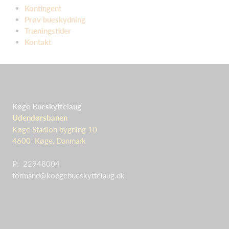
Kontingent
Prøv bueskydning
Træningstider
Kontakt
Køge Bueskyttelaug
Udendørsbanen
Køge Stadion bygning 10
4600 Køge, Danmark
P: 22948004
formand@koegebueskyttelaug.dk